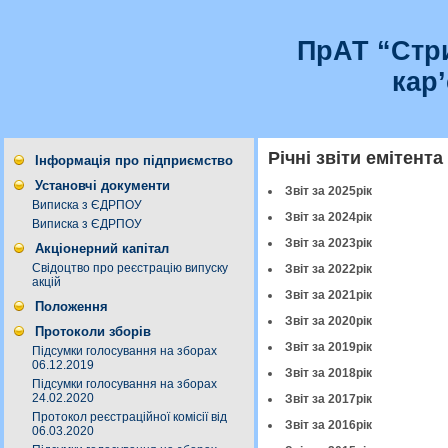
ПрАТ “Стр
кар
Річні звіти емітента
Інформація про підприємство
Установчі документи
Звіт за 2025рік
Виписка з ЄДРПОУ
Звіт за 2024рік
Виписка з ЄДРПОУ
Звіт за 2023рік
Акціонерний капітал
Свідоцтво про реєстрацію випуску
Звіт за 2022рік
акцій
Звіт за 2021рік
Положення
Звіт за 2020рік
Протоколи зборів
Звіт за 2019рік
Підсумки голосування на зборах
06.12.2019
Звіт за 2018рік
Підсумки голосування на зборах
24.02.2020
Звіт за 2017рік
Протокол реєстраційної комісії від
Звіт за 2016рік
06.03.2020