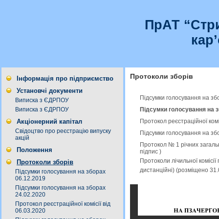
ПрАТ “Стр
кар
Протоколи зборів
Інформація про підприємство
Установчі документи
Підсумки голосування на зб
Виписка з ЄДРПОУ
Підсумки голосування на з
Виписка з ЄДРПОУ
Протокол реєстраційної комі
Акціонерний капітал
Свідоцтво про реєстрацію випуску
Підсумки голосування на зб
акцій
Протокол № 1 річних загальн
Положення
підпис
)
Протоколи лічильної комісії
Протоколи зборів
дистанційні) (розміщено 31
Підсумки голосування на зборах
06.12.2019
Підсумки голосування на зборах
24.02.2020
Протокол реєстраційної комісії від
06.03.2020